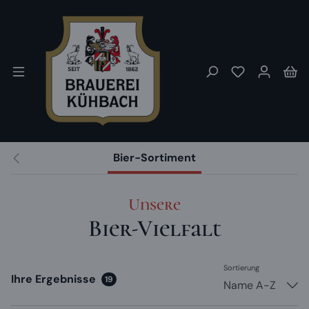
Zum Hauptinhalt springen
Du hast 0 P
Wa
Bier-Sortiment
Unsere
Bier-Vielfalt
Sortierung
Ihre Ergebnisse
19
Name A-Z