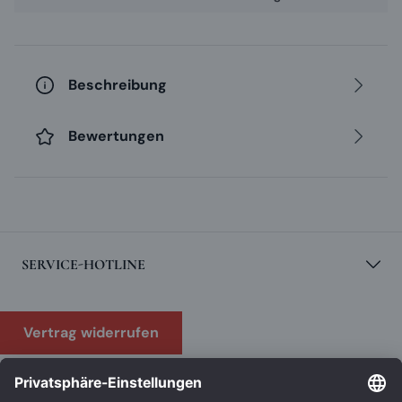
zwischen 4,5 und 5,5 Vol. %, ist mild gehopft, malzbetont
und sehr süffig. In den letzten Jahren hat sich dieser
Bierstil in großen Teilen Bayerns als bevorzugte
Biersorte etabliert.
Beschreibung
ZUTATEN
: Wasser, Gerstenmalz und Hopfen
Bewertungen
SERVICE-HOTLINE
Vertrag widerrufen
KUNDENSERVICE