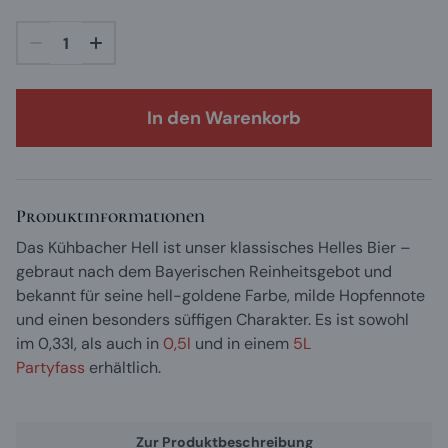
In den Warenkorb
Produktinformationen
Das Kühbacher Hell ist unser klassisches Helles Bier –
gebraut nach dem Bayerischen Reinheitsgebot und
bekannt für seine hell-goldene Farbe, milde Hopfennote
und einen besonders süffigen Charakter. Es ist sowohl
im 0,33l, als auch in
0,5l
und in
einem
5L
Partyfass
erhältlich.
Was ist Helles Bier?
Typischerweise hat Helles Bier einen Alkoholgehalt
Zur Produktbeschreibung