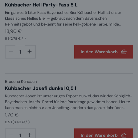
Kühbacher Hell Party-Fass 5 L
Ein ganzes 5 Liter Fass Bayerisches Bier!Kühbacher Hell ist unser
klassisches Helles Bier – gebraut nach dem Bayerischen
Reinheitsgebot und bekannt für seine hell-goldene Farbe, milde
Hopfennote und einen besonders süffigen Charakter. Es ist sowohl
13,90 €
im 0,33l, als auch in 0,5l und in einem 5L Partyfass erhältlich. Was ist
5 l
(2,78 € / l)
Helles Bier? Typischerweise hat Helles Bier einen Alkoholgehalt
zwischen 4,5 und 5,5 Vol. %, ist mild gehopft, malzbetont und sehr
In den Warenkorb
süffig. In den letzten Jahren hat sich dieser Bierstil in großen Teilen
Bayerns als bevorzugte Biersorte etabliert. ZUTATEN : Wasser,
Gerstenmalz und Hopfen
Brauerei Kühbach
Kühbacher Josefi dunkel 0,5 l
Kühbacher Josefi ist unser uriges Export dunkel, das wir der Königlich-
Bayerischen Josefs-Partei für ihre Parteitage gewidmet haben. Heute
kann man es nicht nur am Josefitag, sondern das ganze Jahr über
genießen. Bei 5,5 Vol. % ist es tief malzig im Aroma, aber nicht süß und
1,70 €
daher unheimlich süffig. Dunkles Export — Was ist das eigentlich? Das
0.5 l
(3,40 € / l)
dunkle Export ist einer der unterschätzten Bierstile Bayerns. Weniger
bekannt als Weizen oder Helles, aber in der Braukultur tief verwurzelt:
In den Warenkorb
körperreicher als ein Helles, malziger als ein Pils, mit den typischen