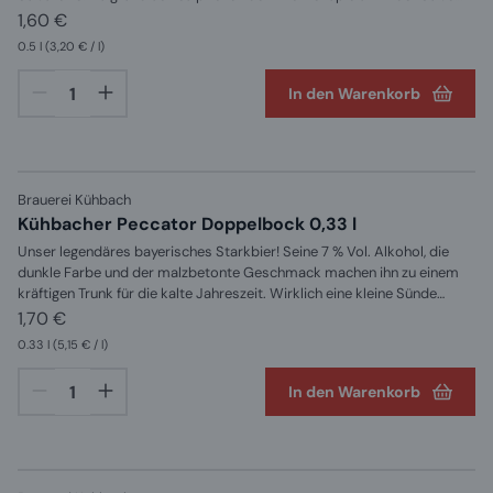
von Malz und der Säure von Zitronen ein idealer Durstlöscher und hat
1,60 €
nur 2,8 Vol. %.45 % Festbier und 55 % ZitronenlimonadeZUTATEN:
0.5 l
(3,20 € / l)
Wasser, Gerstenmalz und Hopfen, Zucker, Zitronensaft aus
Zitronensaftkonzentrat (3,3 %), Kohlensäure, natürliches Aroma,
In den Warenkorb
konzentrierter Zitronenextrakt, Antioxidationsmittel, Ascorbinssäure,
Zitronengras-Extrakt, Stabilisator Johannisbrotkernmehl
Brauerei Kühbach
Kühbacher Peccator Doppelbock 0,33 l
Unser legendäres bayerisches Starkbier! Seine 7 % Vol. Alkohol, die
dunkle Farbe und der malzbetonte Geschmack machen ihn zu einem
kräftigen Trunk für die kalte Jahreszeit. Wirklich eine kleine Sünde
wert!ZUTATEN: Wasser, Gerstenmalz und Hopfen
1,70 €
0.33 l
(5,15 € / l)
In den Warenkorb