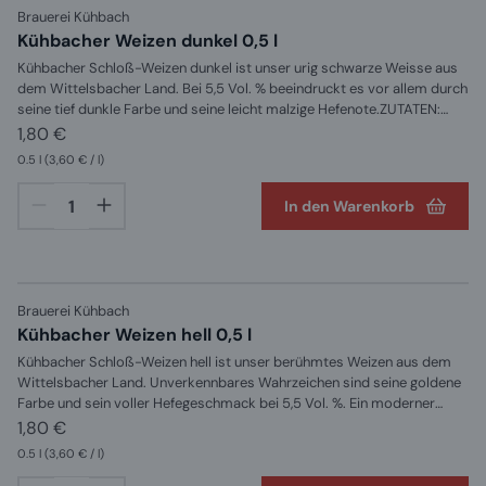
Brauerei Kühbach
Kühbacher Weizen dunkel 0,5 l
Kühbacher Schloß-Weizen dunkel ist unser urig schwarze Weisse aus
dem Wittelsbacher Land. Bei 5,5 Vol. % beeindruckt es vor allem durch
seine tief dunkle Farbe und seine leicht malzige Hefenote.ZUTATEN:
Wasser, Weizenmalz, Gerstenmalz und Hopfen
1,80 €
0.5 l
(3,60 € / l)
In den Warenkorb
Brauerei Kühbach
Kühbacher Weizen hell 0,5 l
Kühbacher Schloß-Weizen hell ist unser berühmtes Weizen aus dem
Wittelsbacher Land. Unverkennbares Wahrzeichen sind seine goldene
Farbe und sein voller Hefegeschmack bei 5,5 Vol. %. Ein moderner
Klassiker!ZUTATEN: Wasser, Weizenmalz, Gerstenmalz, Hopfen und
1,80 €
Hefe
0.5 l
(3,60 € / l)