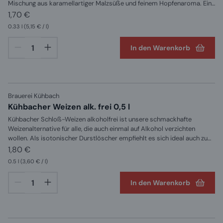
Mischung aus karamellartiger Malzsüße und feinem Hopfenaroma. Ein
außergewöhnliches Erlebnis für Feinschmecker!
1,70 €
0.33 l
(5,15 € / l)
In den Warenkorb
Brauerei Kühbach
Kühbacher Weizen alk. frei 0,5 l
Kühbacher Schloß-Weizen alkoholfrei ist unsere schmackhafte
Weizenalternative für alle, die auch einmal auf Alkohol verzichten
wollen. Als isotonischer Durstlöscher empfiehlt es sich ideal auch zum
Genießen nach dem Sport. ZUTATEN: Wasser, Weizenmalz,
1,80 €
Gerstenmalz, Hopfen und Hefe
0.5 l
(3,60 € / l)
In den Warenkorb