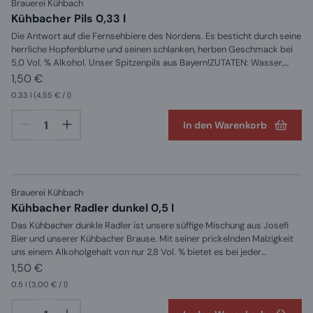
Brauerei Kühbach
Kühbacher Pils 0,33 l
Die Antwort auf die Fernsehbiere des Nordens. Es besticht durch seine
herrliche Hopfenblume und seinen schlanken, herben Geschmack bei
5,0 Vol. % Alkohol. Unser Spitzenpils aus Bayern!ZUTATEN: Wasser,
Gerstenmalz und Hopfen
1,50 €
0.33 l
(4,55 € / l)
In den Warenkorb
Brauerei Kühbach
Kühbacher Radler dunkel 0,5 l
Das Kühbacher dunkle Radler ist unsere süffige Mischung aus Josefi
Bier und unserer Kühbacher Brause. Mit seiner prickelnden Malzigkeit
uns einem Alkoholgehalt von nur 2,8 Vol. % bietet es bei jeder
Gelegenheit eine köstliche Erfrischung. 50 % Export dunkel und 50 %
1,50 €
Zitronenlimonade mit Zucker ZUTATEN: Wasser, Gerstenmalz, Hopfen,
0.5 l
(3,00 € / l)
Fruktosesirup, Kohlensäure, Säuerungsmittel Citronensäure,
natürliches Zitronenaroma und andere natürliche Aromen, Zucker und