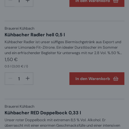
In den Warenkorb
Süßungsmittel, Cyclamat, Aspartam, Acesulafam K, Saccharin,
Antioxidationsmittel, AscorbinsäureEnthält eine Phenylalaninquelle!
Brauerei Kühbach
Kühbacher Radler hell 0,5 l
Kühbacher Radler ist unser süffiges Biermischgetränk aus Export und
unserer Limonade Fit-Zitrone. Ein idealer Durstlöscher im Sommer
und ein erfrischender Begleiter für unterwegs mit nur 2.8 Vol. %.50 %
Export und 50 % Zitronenlimonade mit ZuckerZUTATEN: Wasser,
1,50 €
Gerstenmalz und Hopfen, Fruktosesirup, Kohlensäure, Säuerungsmittel
0.5 l
(3,00 € / l)
Citronensäure, natürliches Zitronenaroma und andere natürliche
Aromen, Zucker und Süßungsmittel, Cyclamat, Aspartam, Acesulfam K,
In den Warenkorb
Saccharin, Antiosidationsmittel, Ascorbinsäure Enthält eine
Phenylalaninquelle!
Brauerei Kühbach
Kühbacher RED Doppelbock 0,33 l
Unser roter Doppelbock mit extremen 8,5 % Vol. Alkohol. Er
überrascht mit einer enormen Geschmacksfülle und einer intensiven