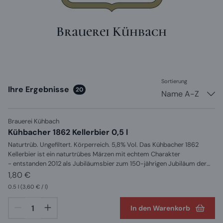
Brauerei Kühbach
Sortierung
Ihre Ergebnisse
20
Name A-Z
Brauerei Kühbach
Kühbacher 1862 Kellerbier 0,5 l
Naturtrüb. Ungefiltert. Körperreich. 5,8% Vol. Das Kühbacher 1862
Kellerbier ist ein naturtrübes Märzen mit echtem Charakter
- entstanden 2012 als Jubiläumsbier zum 150-jährigen Jubiläum der
Familie von Beck-Peccoz in Kühbach. Was als Geburtstagsgeschenk
1,80 €
an alle Bierliebhaber begann, ist heute eines der beliebtesten
0.5 l
(3,60 € / l)
Kühbacher Traditionsbiere: vollmundig, malzaromatisch und ungefiltert
wie ein echtes bayerisches Kellerbier sein muss.Was ist der
In den Warenkorb
Unterschied zwischen Kellerbier und normalem Bier? Kellerbier ist
ungefiltert und nicht pasteurisiert — die natürliche Hefe bleibt im Bier.