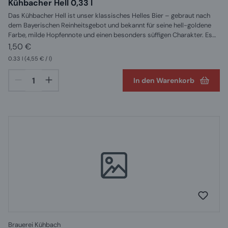
Kühbacher Hell 0,33 l
Das Kühbacher Hell ist unser klassisches Helles Bier – gebraut nach
dem Bayerischen Reinheitsgebot und bekannt für seine hell-goldene
Farbe, milde Hopfennote und einen besonders süffigen Charakter. Es
ist sowohl im 0,33l, als auch in 0,5l und in einem 5L
1,50 €
Partyfass erhältlich. Was ist Helles Bier? Typischerweise hat Helles
0.33 l
(4,55 € / l)
Bier einen Alkoholgehalt zwischen 4,5 und 5,5 Vol. %, ist mild gehopft,
malzbetont und sehr süffig. In den letzten Jahren hat sich dieser
In den Warenkorb
Bierstil in großen Teilen Bayerns als bevorzugte Biersorte etabliert.
ZUTATEN : Wasser, Gerstenmalz und Hopfen
Brauerei Kühbach