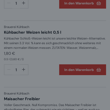
In den Warenkorb
Brauerei Kühbach
Kühbacher Weizen leicht 0,5 l
Kühbacher Schloß-Weizen leicht ist unsere leichte Weizen-Alternative.
Mit seinen 3.3 Vol. % kann es sich geschmacklich ohne weiteres mit
einem normalen Weizen messen. ZUTATEN: Wasser, Weizenmalz,
Gerstenmalz, Hopfen und Hefe
1,80 €
0.5 l
(3,60 € / l)
In den Warenkorb
Brauerei Kühbach
Maisacher Freibier
Voller Geschmack. Null Kompromiss. Das Maisacher Freibier ist
alkoholfreies Bier, das schmeckt wie ein richtiges - weil es auch so