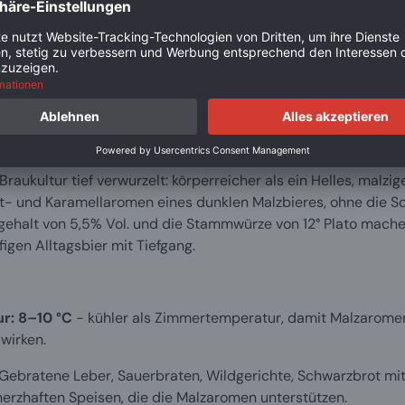
Passt per
. Bei 5,5 Vol. % ist es tief malzig im Aroma, aber nicht süß u
Wildgeric
Schokolad
Malzarome
Für wen
:
 Was ist das eigentlich?
schätzen,
suchen. S
ist einer der unterschätzten Bierstile Bayerns. Weniger bekan
Josefstag-
Braukultur tief verwurzelt: körperreicher als ein Helles, malziger
Geschicht
t- und Karamellaromen eines dunklen Malzbieres, ohne die S
lgehalt von 5,5% Vol. und die Stammwürze von 12° Plato mac
figen Alltagsbier mit Tiefgang.
ZUTATEN
r: 8–10 °C
- kühler als Zimmertemperatur, damit Malzaromen
 wirken.
 Gebratene Leber, Sauerbraten, Wildgerichte, Schwarzbrot mi
herzhaften Speisen, die die Malzaromen unterstützen.