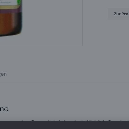
Zur Pr
Dunkles 
Das dunkl
Bierstile
Helles, ab
körperreic
den typis
dunklen M
Der Alkoh
gen
von 12° P
süffigen A
ung
Serviert
Zimmertem
ohne zu s
st unser uriges Export dunkel, das wir der Königlich-Bayerisc
e gewidmet haben. Heute kann man es nicht nur am Josefitag,