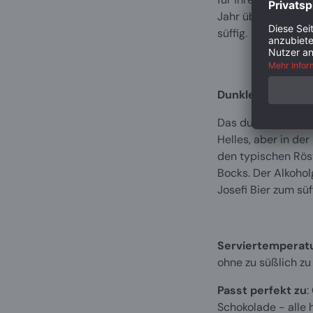
Jahr über genießen
süffig.
Dunkles Export —
Das dunkle Export 
Helles, aber in der 
den typischen Rös
Bocks. Der Alkoho
Josefi Bier zum süf
Serviertemperatu
ohne zu süßlich zu
Passt perfekt zu
:
Schokolade - alle 