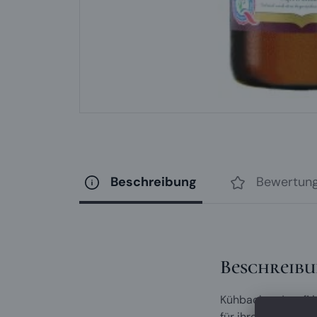
Beschreibung
Bewertun
Beschreib
Kühbacher Josefi i
für ihre Parteitag