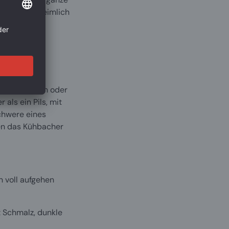
fekt zu
: Gebratene Leber, Sauerbraten,
nd daher unheimlich
hte, Schwarzbrot mit Schmalz, dunkle
e - alle herzhaften Speisen, die die
n unterstützen.
 Bierkenner, die den dunklen Bierstil
 aber keine Schwere eines Bockbiers
tammtischrunden, Vereinsabende,
nt als Weizen oder
Feiern und alle, die ein Bier mit echter
 als ein Pils, mit
e wollen.
chwere eines
hen das Kühbacher
:
Wasser, Gerstenmalz und Hopfen
 voll aufgehen
t Schmalz, dunkle