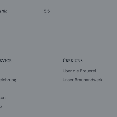
n %:
5.5
RVICE
ÜBER UNS
Über die Brauerei
elehrung
Unser Brauhandwerk
ten
z