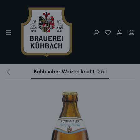
Zum Hauptinhalt springen
Du hast 0 P
Wa
Kühbacher Weizen leicht 0,5 l
Bildergalerie überspringen